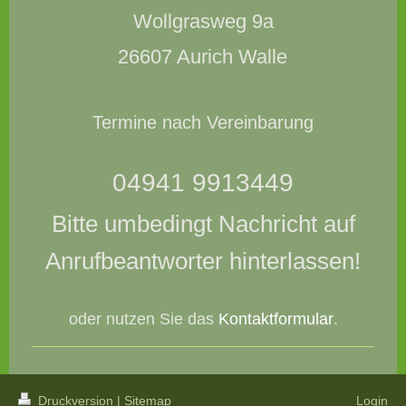
Wollgrasweg 9a
26607 Aurich Walle
Termine nach Vereinbarung
04941 9913449
Bitte umbedingt Nachricht auf
Anrufbeantworter hinterlassen!
oder nutzen Sie das
Kontaktformular
.
Druckversion
|
Sitemap
Login