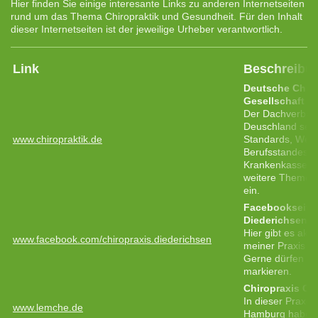
Hier finden Sie einige interesante Links zu anderen Internetseiten
rund um das Thema Chiropraktik und Gesundheit. Für den Inhalt
dieser Internetseiten ist der jeweilige Urheber verantwortlich.
Link
Beschreibu
Deutsche Chiro
Gesellschaft e.
Der Dachverband
Deuschland setzt
www.chiropraktik.de
Standards, Weit
Berufsstandes,
Krankenkassenzu
weitere Themen 
ein.
Facebookseite 
Diederichsen
Hier gibt es akt
www.facebook.com/chiropraxis.diederichsen
meiner Praxis un
Gerne dürfen Sie
markieren.
Chiropraxis Ch
In dieser Praxis
www.lemche.de
Hamburg habe ic