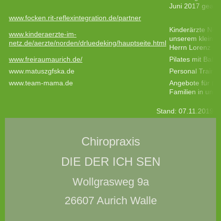
Juni 2017 gearbe
www.focken.rit-reflexintegration.de/partner
Kinderärzte Nord
www.kinderaerzte-im-
unserem kleinen
netz.de/aerzte/norden/drluedeking/hauptseite.html
Herrn Lorenz seh
www.freiraumaurich.de/
Pilates mit Baby
www.matuszgfska.de
Personal Trainer
www.team-mama.de
Angebote für (w
Familien in und 
Stand: 07.11.2019
Chiropraxis
DIE DER ICH SEN
Wollgrasweg 9a
26607 Aurich Walle